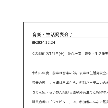
音楽・生活発表会♪
2024.12.24
令和
6
年
12
月
21
日
(
土
)
洗心学園 音楽・生活発表
令和６年度 前半は音楽の部。後半は生活発表会
音楽の部 くま組は日頃から、鍵盤ハーモニカの
きりん組・らいおん組は吉原敏郎先生のご指導の
職員合奏の「ジュピター」は、参加者みんなで鑑