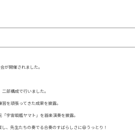
会が開催されました。
。二部構成で行いました。
練習を頑張ってきた成果を披露。
元「宇宙戦艦ヤマト」を器楽演奏を披露
。
賞し、先生たちの奏でる合奏のすばらしさに
うっとり！
😆