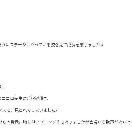
そうにステージに立っている姿を見て成長を感じました
☺️
L
o
a
d
i
n
g
.
.
.
表！
のココロ先生にご指導頂き、
ンス
に、見とれてしまいました。
がらの発表。時にはハプニング？もありましたが会場から歓声があがっ