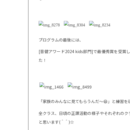
プログラムの最後には、
[
音健アワード
2024 kids
部門
]
で最優秀賞を受賞
た
！
「家族のみんなに見てもらうんだ〜
」と練習を
😆
全クラス、日頃の正課活動の様子やそれぞれのク
と思います
(
＾＾
)☆