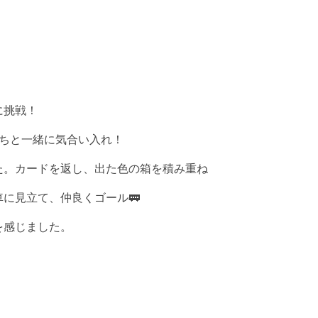
に挑戦！
ちと一緒に気合い入れ！
た。カードを返し、出た色の箱を積み重ね
車に見立て、仲良くゴール
🚃
を感じました。
L
o
a
d
i
n
g
.
.