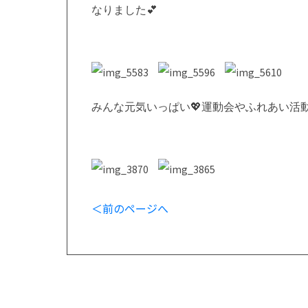
なりました
💕
みんな元気いっぱい
💖
運動会やふれあい活
＜前のページへ