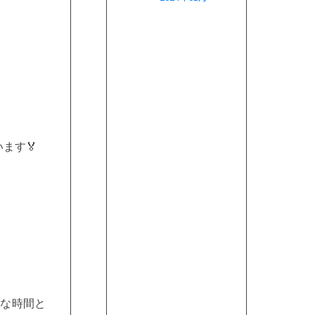
います
🏅
かな時間と