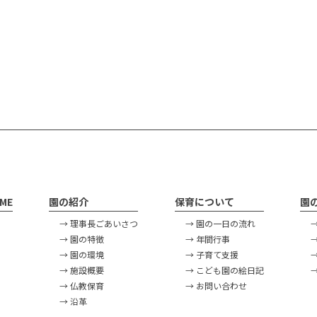
ME
園の紹介
保育について
園
→ 理事長ごあいさつ
→ 園の一日の流れ
→ 園の特徴
→ 年間行事
→ 園の環境
→ 子育て支援
→ 施設概要
→ こども園の絵日記
→ 仏教保育
→ お問い合わせ
→ 沿革